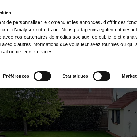
okies.
441 avenue des
t de personnaliser le contenu et les annonces, d'offrir des fonct
champs gareaux
ux et d'analyser notre trafic. Nous partageons également des in
45770 Saran
site avec nos partenaires de médias sociaux, de publicité et d'anal
 avec d'autres informations que vous leur avez fournies ou qu'il
lisation de leurs services.
 ENTRETIEN
MAÇONNERIE PAYSAGÈRE
ÉLAGAGE
Préférences
Statistiques
Market