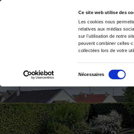
Accéder au contenu
Ce site web utilise des co
Les Jardins
Les cookies nous permetten
relatives aux médias socia
De Vos Rêves
sur l'utilisation de notre 
peuvent combiner celles-ci
collectées lors de votre uti
ACCUEIL
CRÉATION DE JARDIN &
Sélection
Nécessaires
du
consentement