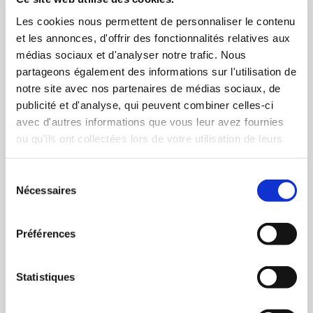
Confiez-moi l’entretien régulier et la tonte de votre pelouse.
Les cookies nous permettent de personnaliser le contenu
et les annonces, d'offrir des fonctionnalités relatives aux
médias sociaux et d'analyser notre trafic. Nous
partageons également des informations sur l'utilisation de
notre site avec nos partenaires de médias sociaux, de
publicité et d'analyse, qui peuvent combiner celles-ci
avec d'autres informations que vous leur avez fournies
ou qu'ils ont collectées lors de votre utilisation de leurs
services.
Création d'espace vert et jardin
Sélection
Nécessaires
du
Je conçois à vos côtés un jardin sur-mesure et harmonieux.
consentement
Préférences
Statistiques