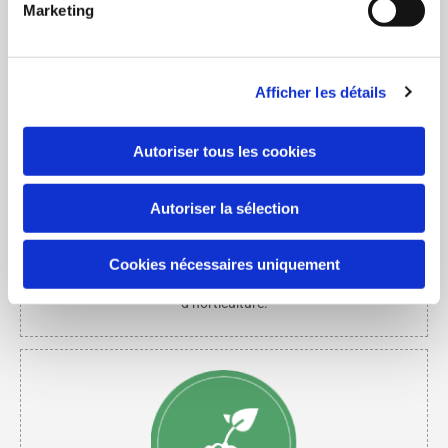
Taille de haies
Marketing
Faites appel à moi pour donner une seconde jeunesse à vos
haies.
Afficher les détails
Autoriser tous les cookies
Autoriser la sélection
Horticulture
Cookies nécessaires uniquement
Les Jardins De Vos Reves assure tous vos travaux
d’horticulture.